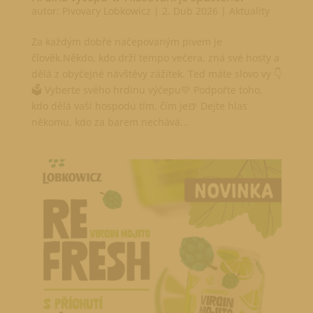
autor:
Pivovary Lobkowicz
|
2. Dub 2026
|
Aktuality
Za každým dobře načepovaným pivem je
člověk.Někdo, kdo drží tempo večera, zná své hosty a
dělá z obyčejné návštěvy zážitek. Teď máte slovo vy 👇
🗳️ Vyberte svého hrdinu výčepu💛 Podpořte toho,
kdo dělá vaši hospodu tím, čím je🍺 Dejte hlas
někomu, kdo za barem nechává...