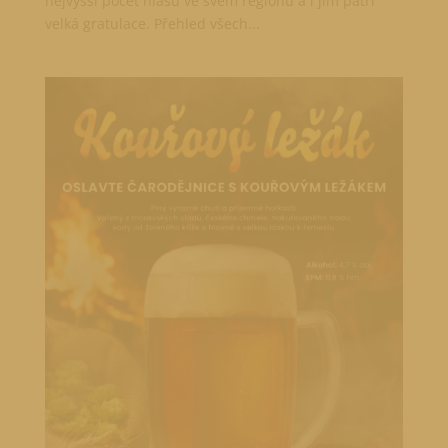
nejvyšší počet hlasů ve svém regionu a i jim patří
velká gratulace. Přehled všech...