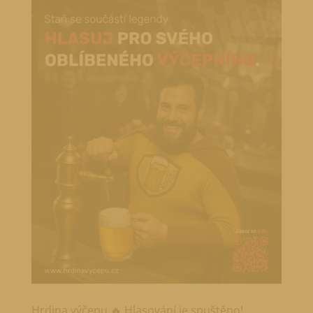
Hrdina výčepu 🔥 Hlasování je spuštěno!