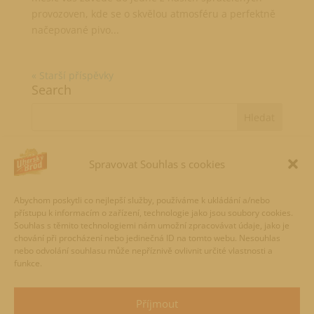
provozoven, kde se o skvělou atmosféru a perfektně
načepované pivo...
« Starší příspěvky
Search
Recent Posts
Spravovat Souhlas s cookies
Známe vítěze ankety Hrdina výčepu!🏆
Abychom poskytli co nejlepší služby, používáme k ukládání a/nebo
Kouřový ležák
přístupu k informacím o zařízení, technologie jako jsou soubory cookies.
Hrdina výčepu 🔥 Hlasování je spuštěno!
Souhlas s těmito technologiemi nám umožní zpracovávat údaje, jako je
chování při procházení nebo jedinečná ID na tomto webu. Nesouhlas
Refresh přichází s novou příchutí
nebo odvolání souhlasu může nepříznivě ovlivnit určité vlastnosti a
funkce.
Speciál Krasličák
Recent Comments
Příjmout