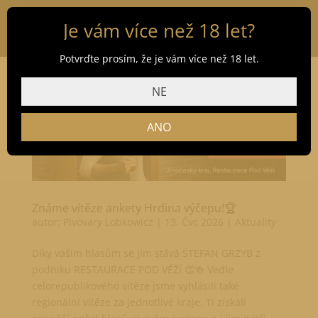
Je vám více než 18 let?
Potvrďte prosím, že je vám více než 18 let.
NE
ANO
Známe vítěze ankety Hrdina výčepu!🏆
autor:
Pivovary Lobkowicz
|
13. Čvc 2026
|
Aktuality
Díky vašim hlasům se jím stává ŠTEFAN GRZYB z
podniku RESTAURACE POD VĚŽÍ 👏🍻 Vedle
celorepublikového vítěze jsme vyhlásili také
regionální vítěze za jednotlivé kraje. Ti získali