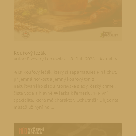
Kouřový ležák
autor:
Pivovary Lobkowicz
|
8. Dub 2026
|
Aktuality
🔥🍺 Kouřový ležák, který si zapamatuješ Plná chuť,
příjemná hořkost a jemný kouřový tón z
nakuřovaného sladu.Moravské slady, český chmel,
čistá voda a hlavně ❤️ láska k řemeslu. ✨ Pivní
specialita, která má charakter. Ochutnáš? Objednat
můžeš už nyní na:...