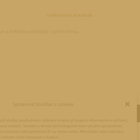
Velikonoční Krasličák
ce a bohatou pomlázku s pivní pěnou.
Spravovat Souhlas s cookies
pší služby, používáme k ukládání a/nebo přístupu k informacím o zařízení,
ubory cookies. Souhlas s těmito technologiemi nám umožní zpracovávat
ři procházení nebo jedinečná ID na tomto webu. Nesouhlas nebo odvolání
vlivnit určité vlastnosti a funkce.