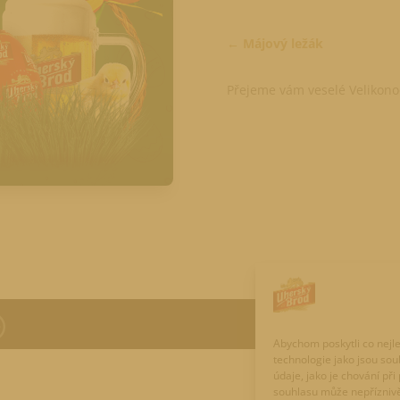
Májový ležák
Přejeme vám veselé Velikono
Abychom poskytli co nejle
technologie jako jsou so
údaje, jako je chování p
souhlasu může nepříznivě o