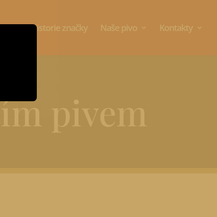
lochy
Historie značky
Naše pivo
Kontakty
ším pivem