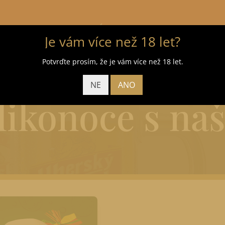
E-shop
Úvod
Aktuality
Pronájem p
Je vám více než 18 let?
Potvrďte prosím, že je vám více než 18 let.
NE
ANO
elikonoce s na