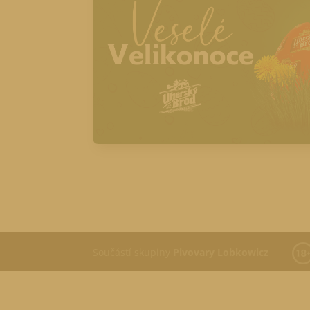
Součástí skupiny
Pivovary Lobkowicz