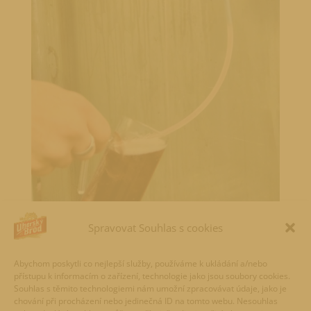
Spravovat Souhlas s cookies
Udělejte si letos mikulášskou nadílku veselejší s
Abychom poskytli co nejlepší služby, používáme k ukládání a/nebo
čertovským speciálem.
přístupu k informacím o zařízení, technologie jako jsou soubory cookies.
Navštivte náš web
Ochutnej Novinku
a zjistěte více o
Souhlas s těmito technologiemi nám umožní zpracovávat údaje, jako je
aktuálních speciálech.
chování při procházení nebo jedinečná ID na tomto webu. Nesouhlas