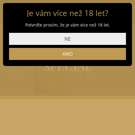
Je vám více než 18 let?
Potvrďte prosím, že je vám více než 18 let.
NE
ČERTOVSKÝ
ANO
SPECIÁL